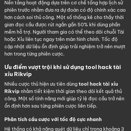
Nền tảng hoạt động dựa trên cơ chế tổng hợp lịch sử
phiên trước nhằm đưa ra dự đoán có độ chính xác cao
hơn cách soi thủ công. Một số thống kê cho thấy thời
gian đọc cầu được rút ngắn gần 50% khi dùng phần
mềm hỗ trợ. Người tham gia có thể theo dõi chuỗi Tài
hoặc Xỉu liên tục ngay trên màn hình chính. Tốc độ
cập nhật dữ liệu ổn định giúp trải nghiệm trở nên mượt
hơn trong từng phiên cược.
Ưu điểm vượt trội khi sử dụng tool hack tài
xỉu Rikvip
Nhiều cược thủ hiện ưu tiên dùng
tool hack tài xỉu
Rikvip
nhằm tiết kiệm thời gian theo dõi kết quả thủ
công. Một số tính năng mới giúp tỷ lệ đọc cầu trở nên
ổn định hơn sau từng phiên cược liên tiếp.
Phân tích cầu cược với tốc độ cực nhanh
Hệ thống có khả năng quét dữ liệu chỉ trong khoảng 3