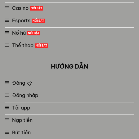
Casino
Esports
Nổ hũ
Thể thao
HƯỚNG DẪN
Đăng ký
Đăng nhập
Tải app
Nạp tiền
Rút tiền