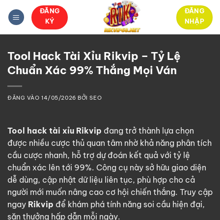
Bỏ
ĐĂNG
ĐĂNG
qua
KÝ
NHẬP
nội
dung
Tool Hack Tài Xỉu Rikvip – Tỷ Lệ
Chuẩn Xác 99% Thắng Mọi Ván
ĐĂNG VÀO
14/05/2026
BỞI
SEO
Tool hack tài xỉu Rikvip
đang trở thành lựa chọn
được nhiều cược thủ quan tâm nhờ khả năng phân tích
cầu cược nhanh, hỗ trợ dự đoán kết quả với tỷ lệ
chuẩn xác lên tới 99%. Công cụ này sở hữu giao diện
dễ dùng, cập nhật dữ liệu liên tục, phù hợp cho cả
người mới muốn nâng cao cơ hội chiến thắng. Truy cập
ngay
Rikvip
để khám phá tính năng soi cầu hiện đại,
săn thưởng hấp dẫn mỗi ngày.