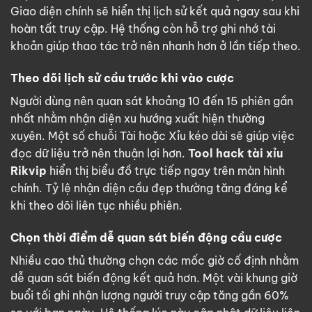
Giao diện chính sẽ hiển thị lịch sử kết quả ngay sau khi
hoàn tất truy cập. Hệ thống còn hỗ trợ ghi nhớ tài
khoản giúp thao tác trở nên nhanh hơn ở lần tiếp theo.
Theo dõi lịch sử cầu trước khi vào cược
Người dùng nên quan sát khoảng 10 đến 15 phiên gần
nhất nhằm nhận diện xu hướng xuất hiện thường
xuyên. Một số chuỗi Tài hoặc Xỉu kéo dài sẽ giúp việc
đọc dữ liệu trở nên thuận lợi hơn.
Tool hack tài xỉu
Rikvip
hiển thị biểu đồ trực tiếp ngay trên màn hình
chính. Tỷ lệ nhận diện cầu đẹp thường tăng đáng kể
khi theo dõi liên tục nhiều phiên.
Chọn thời điểm dễ quan sát biến động cầu cược
Nhiều cao thủ thường chọn các mốc giờ cố định nhằm
dễ quan sát biến động kết quả hơn. Một vài khung giờ
buổi tối ghi nhận lượng người truy cập tăng gần 60%