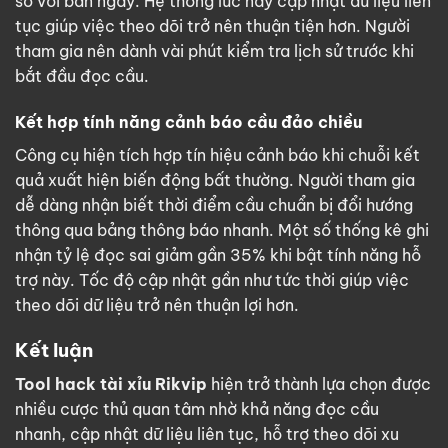
so với ban ngày. Hệ thống lúc này cập nhật dữ liệu liên
tục giúp việc theo dõi trở nên thuận tiện hơn. Người
tham gia nên dành vài phút kiểm tra lịch sử trước khi
bắt đầu đọc cầu.
Kết hợp tính năng cảnh báo cầu đảo chiều
Công cụ hiện tích hợp tín hiệu cảnh báo khi chuỗi kết
quả xuất hiện biến động bất thường. Người tham gia
dễ dàng nhận biết thời điểm cầu chuẩn bị đổi hướng
thông qua bảng thông báo nhanh. Một số thống kê ghi
nhận tỷ lệ đọc sai giảm gần 35% khi bật tính năng hỗ
trợ này. Tốc độ cập nhật gần như tức thời giúp việc
theo dõi dữ liệu trở nên thuận lợi hơn.
Kết luận
Tool hack tài xỉu Rikvip
hiện trở thành lựa chọn được
nhiều cược thủ quan tâm nhờ khả năng đọc cầu
nhanh, cập nhật dữ liệu liên tục, hỗ trợ theo dõi xu