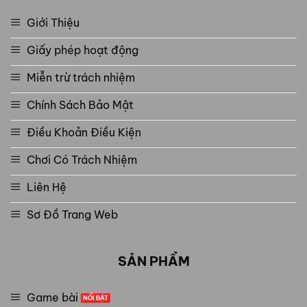
Giới Thiệu
Giấy phép hoạt động
Miễn trừ trách nhiệm
Chính Sách Bảo Mật
Điều Khoản Điều Kiện
Chơi Có Trách Nhiệm
Liên Hệ
Sơ Đồ Trang Web
SẢN PHẨM
Game bài