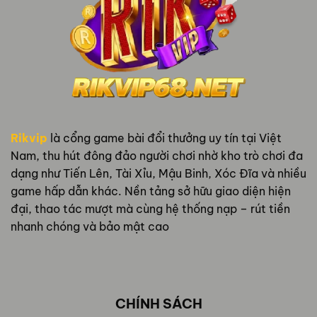
Rikvip
là cổng game bài đổi thưởng uy tín tại Việt
Nam, thu hút đông đảo người chơi nhờ kho trò chơi đa
dạng như Tiến Lên, Tài Xỉu, Mậu Binh, Xóc Đĩa và nhiều
game hấp dẫn khác. Nền tảng sở hữu giao diện hiện
đại, thao tác mượt mà cùng hệ thống nạp – rút tiền
nhanh chóng và bảo mật cao
CHÍNH SÁCH