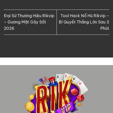
Đại Sứ Thương Hiệu Rikvip
Tool Hack Nổ Hũ Rikvip –
– Gương Mặt Gây Sốt
Bí Quyết Thắng Lớn Sau 3
2026
Phút