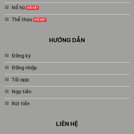
Nổ hũ
Thể thao
HƯỚNG DẪN
Đăng ký
Đăng nhập
Tải app
Nạp tiền
Rút tiền
LIÊN HỆ