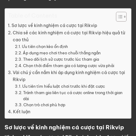
Table of Contents
Sơ lược về kinh nghiệm cá cược tại Rikvip
Chia sẻ các kinh nghiệm cá cược tại Rikvip hiệu quả từ
cao thủ
Ưu tiên chọn kèo ổn định
Áp dụng mẹo chơi theo chuỗi thắng ngắn
Theo dõi lịch sử cược trước lúc tham gia
Chọn thời điểm tham gia có lượng cược vừa phải
Vài chú ý cần nắm khi áp dụng kinh nghiệm cá cược tại
Rikvip
Ưu tiên tìm hiểu luật chơi trước khi đặt cược
Tránh tham gia liên tục cá cược online trong thời gian
dài
Chọn trò chơi phù hợp
Kết luận
Sơ lược về kinh nghiệm cá cược tại Rikvip