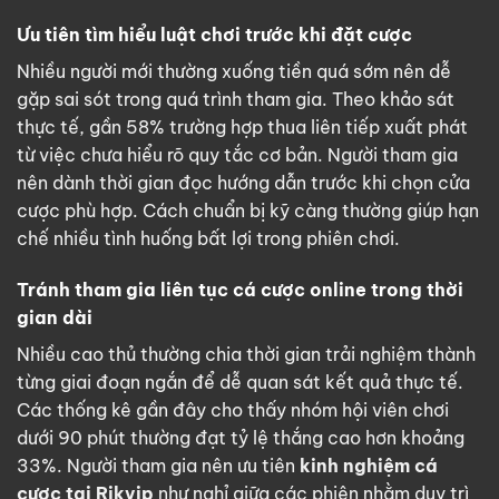
Ưu tiên tìm hiểu luật chơi trước khi đặt cược
Nhiều người mới thường xuống tiền quá sớm nên dễ
gặp sai sót trong quá trình tham gia. Theo khảo sát
thực tế, gần 58% trường hợp thua liên tiếp xuất phát
từ việc chưa hiểu rõ quy tắc cơ bản. Người tham gia
nên dành thời gian đọc hướng dẫn trước khi chọn cửa
cược phù hợp. Cách chuẩn bị kỹ càng thường giúp hạn
chế nhiều tình huống bất lợi trong phiên chơi.
Tránh tham gia liên tục cá cược online trong thời
gian dài
Nhiều cao thủ thường chia thời gian trải nghiệm thành
từng giai đoạn ngắn để dễ quan sát kết quả thực tế.
Các thống kê gần đây cho thấy nhóm hội viên chơi
dưới 90 phút thường đạt tỷ lệ thắng cao hơn khoảng
33%. Người tham gia nên ưu tiên
kinh nghiệm cá
cược tại Rikvip
như nghỉ giữa các phiên nhằm duy trì