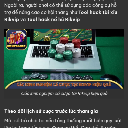
Ngoài ra, người chơi có thể sử dụng các công cụ hỗ
trợ để nâng cao cơ hội thắng như
Tool hack tài xỉu
Rikvip
và
Tool hack nổ hũ Rikvip
Các kinh nghiệm cá cược tại Rikvip hiệu quả
Theo dõi lịch sử cược trước lúc tham gia
Một số trò chơi tại nền tảng thường xuất hiện quy luật
lặp lại trong từng giai đoạn cụ thể. Cao thủ lâu năm