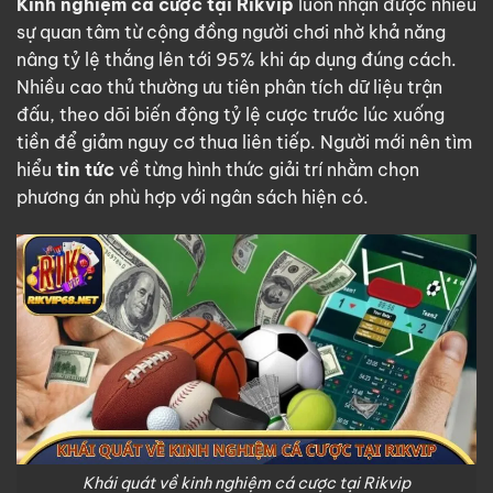
Kinh nghiệm cá cược tại Rikvip
luôn nhận được nhiều
sự quan tâm từ cộng đồng người chơi nhờ khả năng
nâng tỷ lệ thắng lên tới 95% khi áp dụng đúng cách.
Nhiều cao thủ thường ưu tiên phân tích dữ liệu trận
đấu, theo dõi biến động tỷ lệ cược trước lúc xuống
tiền để giảm nguy cơ thua liên tiếp. Người mới nên tìm
hiểu
tin tức
về từng hình thức giải trí nhằm chọn
phương án phù hợp với ngân sách hiện có.
Khái quát về kinh nghiệm cá cược tại Rikvip