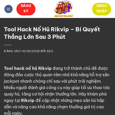
Bỏ
ĐĂNG
ĐĂNG
qua
KÝ
NHẬP
nội
dung
Tool Hack Nổ Hũ Rikvip – Bí Quyết
Thắng Lớn Sau 3 Phút
ĐĂNG VÀO
14/05/2026
BỞI
SEO
Tool hack nổ hũ Rikvip
đang trở thành chủ đề được
đông đảo cược thủ quan tâm nhờ khả năng hỗ trợ săn
jackpot nhanh chóng chỉ sau vài phút trải nghiệm.
Nhiều người đánh giá công cụ này giúp tối ưu thao tác
quay hũ, tăng cơ hội nhận thưởng lớn. Hãy khám phá
ngay tại
Rikvip
để cập nhật những mẹo săn hũ hấp
dẫn và nâng cao khả năng chạm thưởng giá trị cao
mỗi ngày.