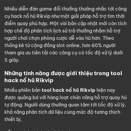
Nhiều diễn đàn game đổi thưởng thường nhắc tới công
cụ hack nổ hũ Rikvip như một giải pháp hỗ trợ tìm thời
điểm quay phù hợp. Một vài bản cập nhật mới còn tích
hợp chế độ phân tích lịch sử trả thưởng nhằm hỗ trợ
người chơi chọn phòng cược dễ vào hũ hơn. Theo
thống kê từ cộng đồng slot online, hơn 60% người
tham gia ưu tiên tải các công cụ có tốc độ xử lý dưới
5 giây.
Những tính năng được giới thiệu trong tool
hack nổ hũ Rikvip
Nhiều phiên bản
tool hack nổ hũ Rikvip
hiện nay
được quảng bá với hàng loạt chức năng hỗ trợ quay hũ
tự động. Người dùng thường quan tâm tới tốc độ xử lý,
khả năng phân tích dữ liệu cùng mức độ tương thích
thiết bị.