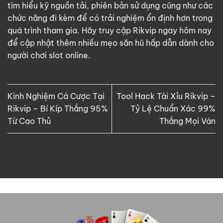
tìm hiểu kỹ nguồn tải, phiên bản sử dụng cũng như các
chức năng đi kèm để có trải nghiệm ổn định hơn trong
quá trình tham gia. Hãy truy cập Rikvip ngay hôm nay
để cập nhật thêm nhiều mẹo săn hũ hấp dẫn dành cho
người chơi slot online.
Kinh Nghiệm Cá Cược Tại
Tool Hack Tài Xỉu Rikvip –
Rikvip – Bí Kíp Thắng 95%
Tỷ Lệ Chuẩn Xác 99%
Từ Cao Thủ
Thắng Mọi Ván