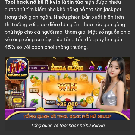
Tool hack nổ hũ Rikvip
là
tin tức
hiện được nhiều
cược thủ tìm kiếm nhờ khả năng hỗ trợ săn jackpot
trong thời gian ngắn. Nhiều phiên bản xuất hiện trên
thị trường với giao diện đơn giản, thao tác gọn gàng,
phù hợp cho cả người mới tham gia. Một số nguồn chia
sẻ rằng công cụ này giúp tăng tốc độ quay lên gần
45% so với cách chơi thông thường.
Tổng quan về tool hack nổ hũ Rikvip