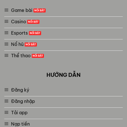
Game bài
Casino
Esports
Nổ hũ
Thể thao
HƯỚNG DẪN
Đăng ký
Đăng nhập
Tải app
Nạp tiền