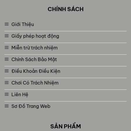
CHÍNH SÁCH
Giới Thiệu
Giấy phép hoạt động
Miễn trừ trách nhiệm
Chính Sách Bảo Mật
Điều Khoản Điều Kiện
Chơi Có Trách Nhiệm
Liên Hệ
Sơ Đồ Trang Web
SẢN PHẨM