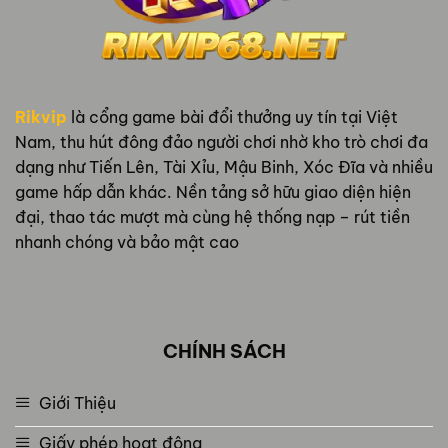
Rikvip
là cổng game bài đổi thưởng uy tín tại Việt
Nam, thu hút đông đảo người chơi nhờ kho trò chơi đa
dạng như Tiến Lên, Tài Xỉu, Mậu Binh, Xóc Đĩa và nhiều
game hấp dẫn khác. Nền tảng sở hữu giao diện hiện
đại, thao tác mượt mà cùng hệ thống nạp – rút tiền
nhanh chóng và bảo mật cao
CHÍNH SÁCH
Giới Thiệu
Giấy phép hoạt động