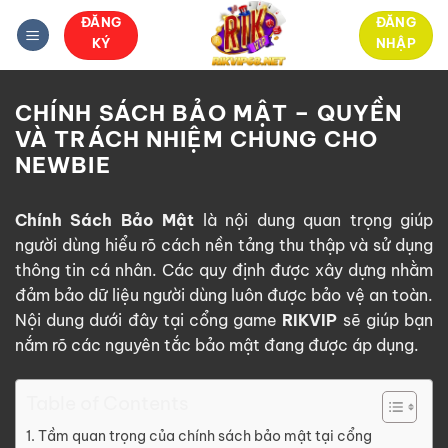
Bỏ
ĐĂNG
ĐĂNG
qua
KÝ
NHẬP
nội
dung
CHÍNH SÁCH BẢO MẬT – QUYỀN
VÀ TRÁCH NHIỆM CHUNG CHO
NEWBIE
Chính Sách Bảo Mật
là nội dung quan trọng giúp
người dùng hiểu rõ cách nền tảng thu thập và sử dụng
thông tin cá nhân. Các quy định được xây dựng nhằm
đảm bảo dữ liệu người dùng luôn được bảo vệ an toàn.
Nội dung dưới đây tại cổng game
RIKVIP
sẽ giúp bạn
nắm rõ các nguyên tắc bảo mật đang được áp dụng.
Table of Contents
Tầm quan trọng của chính sách bảo mật tại cổng