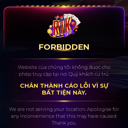
FORBIDDEN
Website của chúng tôi không được cho
phép truy cập tại nơi Quý khách cư trú.
CHÂN THÀNH CÁO LỖI VÌ SỰ
BẤT TIỆN NÀY.
We are not serving your location. Apologise for
any inconvenience
that this may have caused.
Thank you.